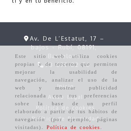
ti y en tu beneficio.
Av. De L’Estatut, 17 –
bajos -
Rubí,
08191,
Barcelona
Este sitio web utiliza cookies
93 699 22 96
propias y de terceros que permiten
mejorar la usabilidad de
navegación, analizar el uso de la
Inicio
web y mostrar publicidad
relacionada con tus preferencias
Aviso Legal
sobre la base de un perfil
Política de cookies
elaborado a partir de tus hábitos de
Política de Privacidad
navegación (por ejemplo, páginas
visitadas).
Política de cookies
.